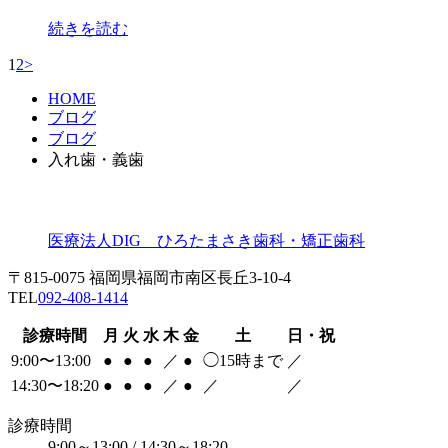
続きを読む
1
2
>
HOME
ブログ
ブログ
入れ歯・義歯
医療法人DIG ひろたまさき歯科・矯正歯科
〒815-0075 福岡県福岡市南区長丘3-10-4
TEL
092-408-1414
診療時間
月
火
水
木
金
土
日・祝
9:00〜13:00
●
●
●
／
●
◯
15時まで
／
14:30〜18:20
●
●
●
／
●
／
／
診療時間
9:00～13:00 / 14:30～18:20