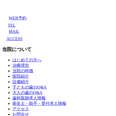
WEB予約
TEL
MAIL
ACCESS
当院について
はじめての方へ
治療理念
当院の特徴
医院紹介
設備紹介
子どもの歯のQ&A
大人の歯のQ&A
歯科医師求人情報
衛生士・助手・受付求人情報
アクセス
お問合せ