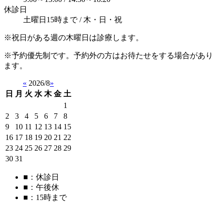
休診日
土曜日15時まで / 木・日・祝
※祝日がある週の木曜日は診療します。
※予約優先制です。予約外の方はお待たせをする場合があり
ます。
«
2026/8
»
日
月
火
水
木
金
土
1
2
3
4
5
6
7
8
9
10
11
12
13
14
15
16
17
18
19
20
21
22
23
24
25
26
27
28
29
30
31
■
：休診日
■
：午後休
■
：15時まで