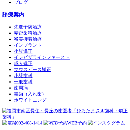
ブログ
診療案内
先進予防治療
精密歯科治療
審美接着治療
インプラント
小児矯正
インビザラインファースト
成人矯正
マウスピース矯正
小児歯科
一般歯科
歯周病
義歯（入れ歯）
ホワイトニング
092-408-1414
WEB予約