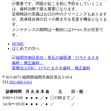
が重要です。問題が起こる前に予防をしていくこと
は、歯科治療で最も重要になります。
定期検診の意義はお口の中のクリーニングもあります
が、患者様自身の日々の磨き方を見直す機会となりま
す。
メンテナンスの期間は一般的には3〜4ヶ月が目安で
す。
HOME
はじめての方へ
医療法人DIG ひろたまさき歯科・矯正歯科
〒815-0075 福岡県福岡市南区長丘3-10-4
TEL
092-408-1414
診療時間
月
火
水
木
金
土
日・祝
9:00〜13:00
●
●
●
／
●
◯
15時まで
／
14:30〜18:20
●
●
●
／
●
／
／