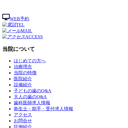
WEB予約
TEL
MAIL
ACCESS
当院について
はじめての方へ
治療理念
当院の特徴
医院紹介
設備紹介
子どもの歯のQ&A
大人の歯のQ&A
歯科医師求人情報
衛生士・助手・受付求人情報
アクセス
お問合せ
症例紹介