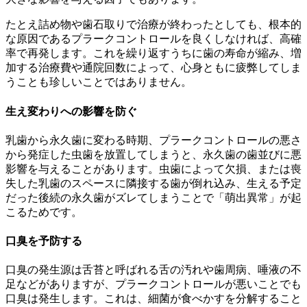
たとえ詰め物や歯石取りで治療が終わったとしても、根本的
な原因であるプラークコントロールを良くしなければ、高確
率で再発します。これを繰り返すうちに歯の寿命が縮み、増
加する治療費や通院回数によって、心身ともに疲弊してしま
うことも珍しいことではありません。
生え変わりへの影響を防ぐ
乳歯から永久歯に変わる時期、プラークコントロールの悪さ
から発症した虫歯を放置してしまうと、永久歯の歯並びに悪
影響を与えることがあります。虫歯によって欠損、または喪
失した乳歯のスペースに隣接する歯が倒れ込み、生える予定
だった後続の永久歯がズレてしまうことで「萌出異常」が起
こるためです。
口臭を予防する
口臭の発生源は舌苔と呼ばれる舌の汚れや歯周病、唾液の不
足などがありますが、プラークコントロールが悪いことでも
口臭は発生します。これは、細菌が食べかすを分解すること