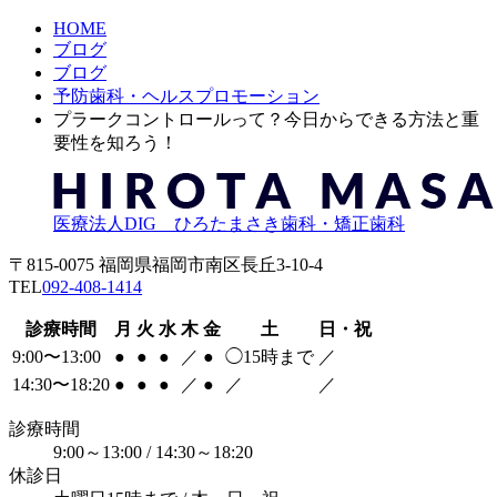
HOME
ブログ
ブログ
予防歯科・ヘルスプロモーション
プラークコントロールって？今日からできる方法と重
要性を知ろう！
医療法人DIG ひろたまさき歯科・矯正歯科
〒815-0075 福岡県福岡市南区長丘3-10-4
TEL
092-408-1414
診療時間
月
火
水
木
金
土
日・祝
9:00〜13:00
●
●
●
／
●
◯
15時まで
／
14:30〜18:20
●
●
●
／
●
／
／
診療時間
9:00～13:00 / 14:30～18:20
休診日