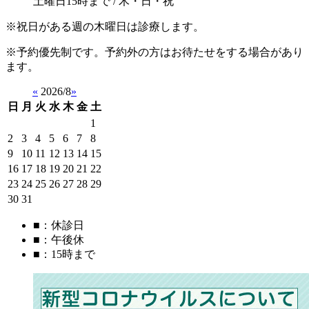
土曜日15時まで / 木・日・祝
※祝日がある週の木曜日は診療します。
※予約優先制です。予約外の方はお待たせをする場合があり
ます。
«
2026/8
»
日
月
火
水
木
金
土
1
2
3
4
5
6
7
8
9
10
11
12
13
14
15
16
17
18
19
20
21
22
23
24
25
26
27
28
29
30
31
■
：休診日
■
：午後休
■
：15時まで