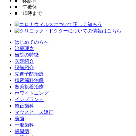
■
：休診日
■
：午後休
■
：15時まで
はじめての方へ
治療理念
当院の特徴
医院紹介
設備紹介
先進予防治療
精密歯科治療
審美接着治療
ホワイトニング
インプラント
矯正歯科
マウスピース矯正
義歯
一般歯科
歯周病