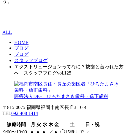
う。
ALL
HOME
ブログ
ブログ
スタッフブログ
エクストリュージョンってなに？抜歯と言われた方
へ スタッフブログvol.125
医療法人DIG ひろたまさき歯科・矯正歯科
〒815-0075 福岡県福岡市南区長丘3-10-4
TEL
092-408-1414
診療時間
月
火
水
木
金
土
日・祝
9:00〜13:00
●
●
●
／
●
◯
15時まで
／