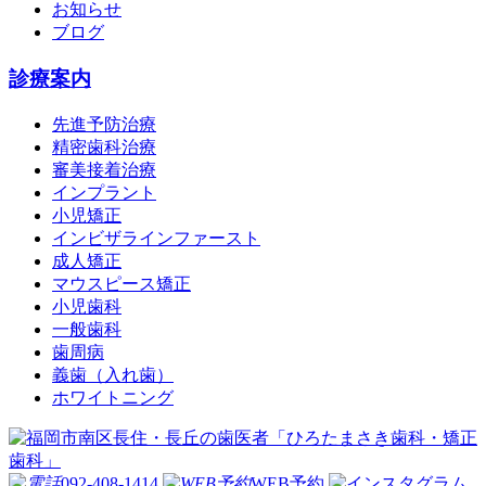
お知らせ
ブログ
診療案内
先進予防治療
精密歯科治療
審美接着治療
インプラント
小児矯正
インビザラインファースト
成人矯正
マウスピース矯正
小児歯科
一般歯科
歯周病
義歯（入れ歯）
ホワイトニング
092-408-1414
WEB予約