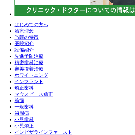
はじめての方へ
治療理念
当院の特徴
医院紹介
設備紹介
先進予防治療
精密歯科治療
審美接着治療
ホワイトニング
インプラント
矯正歯科
マウスピース矯正
義歯
一般歯科
歯周病
小児歯科
小児矯正
インビザラインファースト