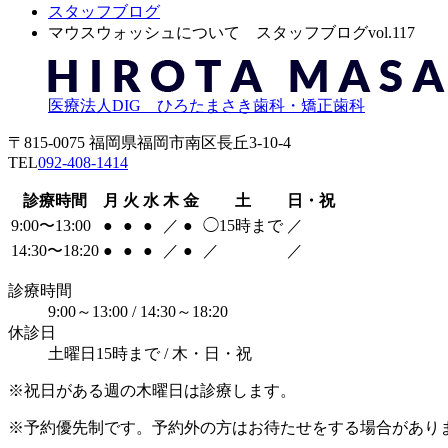
スタッフブログ
マウスウォッシュについて スタッフブログvol.117
医療法人DIG ひろたまさき歯科・矯正歯科
〒815-0075 福岡県福岡市南区長丘3-10-4
TEL
092-408-1414
診療時間
月
火
水
木
金
土
日・祝
9:00〜13:00
●
●
●
／
●
◯
15時まで
／
14:30〜18:20
●
●
●
／
●
／
／
診療時間
9:00～13:00 / 14:30～18:20
休診日
土曜日15時まで / 木・日・祝
※祝日がある週の木曜日は診療します。
※予約優先制です。予約外の方はお待たせをする場合があり