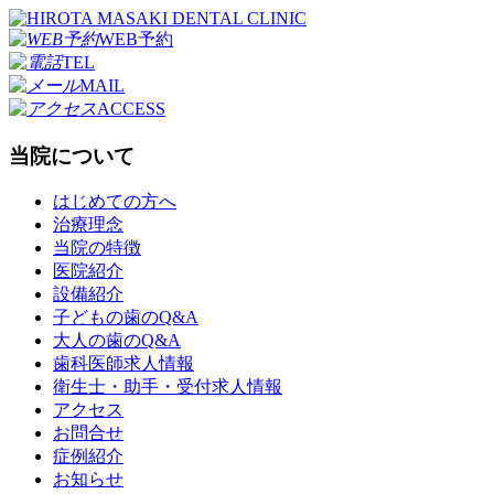
WEB予約
TEL
MAIL
ACCESS
当院について
はじめての方へ
治療理念
当院の特徴
医院紹介
設備紹介
子どもの歯のQ&A
大人の歯のQ&A
歯科医師求人情報
衛生士・助手・受付求人情報
アクセス
お問合せ
症例紹介
お知らせ