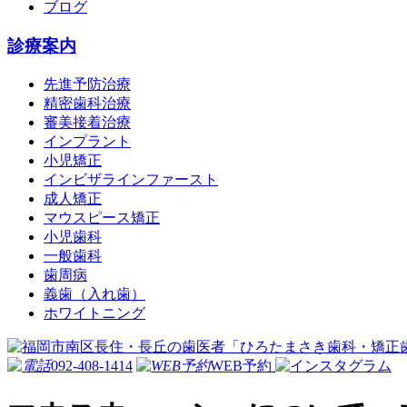
ブログ
診療案内
先進予防治療
精密歯科治療
審美接着治療
インプラント
小児矯正
インビザラインファースト
成人矯正
マウスピース矯正
小児歯科
一般歯科
歯周病
義歯（入れ歯）
ホワイトニング
092-408-1414
WEB予約