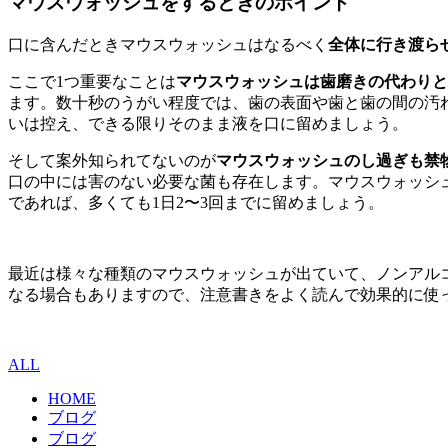
マウスウォッシュをするときのポイント
口に含んだときマウスウォッシュはなるべく
全体に行き渡ら
ここで1つ重要なことは
マウスウォッシュは歯磨きの代わりと
ます。数十秒のうがい程度では、歯の表面や歯と歯の間の汚
いは控え、できる限りそのまま液を口に留めましょう。
そして案外知られてないのが
マウスウォッシュのし過ぎも禁
口の中には害のない必要な菌も存在します。マウスウォッシ
であれば、多くても1日2〜3回までに留めましょう。
最近は様々な種類のマウスウォッシュが出ていて、ノンアル
なる場合もありますので、注意書きをよく読んで効果的に使
ALL
HOME
ブログ
ブログ