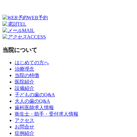
WEB予約
TEL
MAIL
ACCESS
当院について
はじめての方へ
治療理念
当院の特徴
医院紹介
設備紹介
子どもの歯のQ&A
大人の歯のQ&A
歯科医師求人情報
衛生士・助手・受付求人情報
アクセス
お問合せ
症例紹介