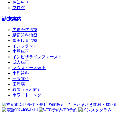
お知らせ
ブログ
診療案内
先進予防治療
精密歯科治療
審美接着治療
インプラント
小児矯正
インビザラインファースト
成人矯正
マウスピース矯正
小児歯科
一般歯科
歯周病
義歯（入れ歯）
ホワイトニング
092-408-1414
WEB予約