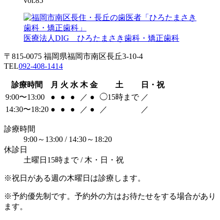
vol.85
医療法人DIG ひろたまさき歯科・矯正歯科
〒815-0075 福岡県福岡市南区長丘3-10-4
TEL
092-408-1414
診療時間
月
火
水
木
金
土
日・祝
9:00〜13:00
●
●
●
／
●
◯
15時まで
／
14:30〜18:20
●
●
●
／
●
／
／
診療時間
9:00～13:00 / 14:30～18:20
休診日
土曜日15時まで / 木・日・祝
※祝日がある週の木曜日は診療します。
※予約優先制です。予約外の方はお待たせをする場合があり
ます。