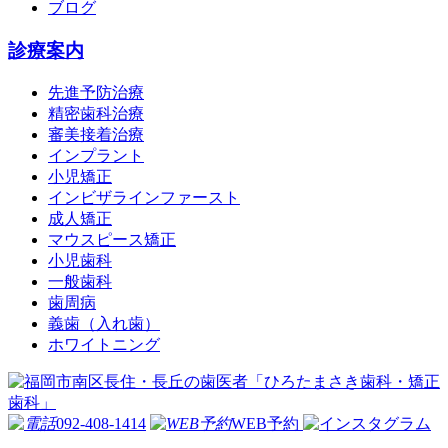
ブログ
診療案内
先進予防治療
精密歯科治療
審美接着治療
インプラント
小児矯正
インビザラインファースト
成人矯正
マウスピース矯正
小児歯科
一般歯科
歯周病
義歯（入れ歯）
ホワイトニング
092-408-1414
WEB予約