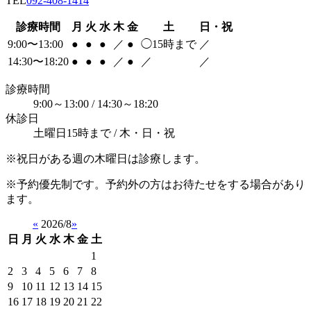
TEL
092-408-1414
診療時間
月
火
水
木
金
土
日・祝
9:00〜13:00
●
●
●
／
●
◯
15時まで
／
14:30〜18:20
●
●
●
／
●
／
／
診療時間
9:00～13:00 / 14:30～18:20
休診日
土曜日15時まで / 木・日・祝
※祝日がある週の木曜日は診療します。
※予約優先制です。予約外の方はお待たせをする場合があり
ます。
«
2026/8
»
日
月
火
水
木
金
土
1
2
3
4
5
6
7
8
9
10
11
12
13
14
15
16
17
18
19
20
21
22