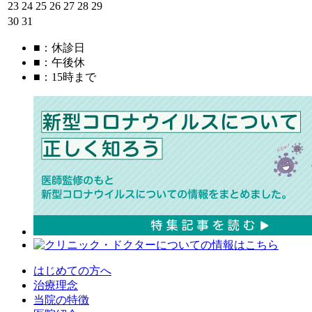
23
24
25
26
27
28
29
30
31
■
：休診日
■
：午後休
■
：15時まで
はじめての方へ
治療理念
当院の特徴