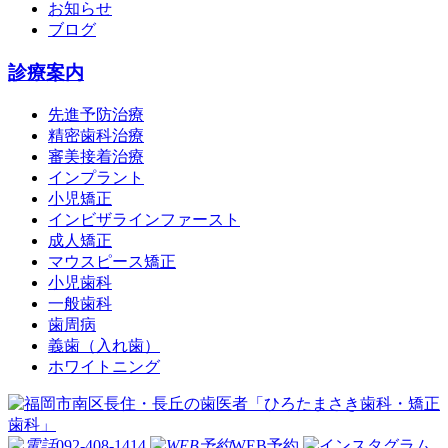
お知らせ
ブログ
診療案内
先進予防治療
精密歯科治療
審美接着治療
インプラント
小児矯正
インビザラインファースト
成人矯正
マウスピース矯正
小児歯科
一般歯科
歯周病
義歯（入れ歯）
ホワイトニング
092-408-1414
WEB予約