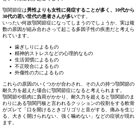
顎関節症は
男性よりも女性に発症することが多く、10代から
30代の若い世代の患者さんが多い
です。
いったい何故顎関節症になってしまうのでしょうか、実は複
数の原因が組み合わさって起こる多因子性の疾患だと考えら
れています。
歯ぎしりによるもの
精神的ストレスなどの心理的なもの
生活習慣によるもの
不正咬合によるもの
外傷性の力によるもの
これらの原因のいくつかが合わされ、その人の持つ顎関節の
耐久力を超えた場合に顎関節症になると考えられます。
顎関節や筋肉に負荷がかかり、耐久力を超えると顎関節のま
わりにある顎関円板と言われるクッションの役割をする軟骨
がズレて「口を開けるときゴリゴリと音がする、痛みを生じ
る、大きく開けられない、強く噛めない」などの症状が現れ
ます。