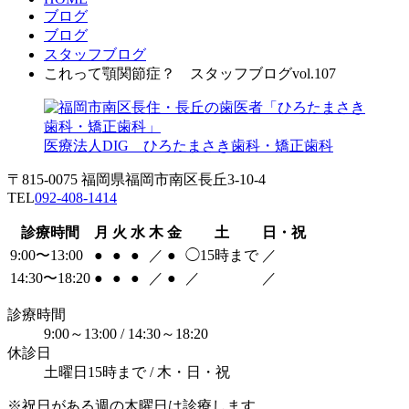
ブログ
ブログ
スタッフブログ
これって顎関節症？ スタッフブログvol.107
医療法人DIG ひろたまさき歯科・矯正歯科
〒815-0075 福岡県福岡市南区長丘3-10-4
TEL
092-408-1414
診療時間
月
火
水
木
金
土
日・祝
9:00〜13:00
●
●
●
／
●
◯
15時まで
／
14:30〜18:20
●
●
●
／
●
／
／
診療時間
9:00～13:00 / 14:30～18:20
休診日
土曜日15時まで / 木・日・祝
※祝日がある週の木曜日は診療します。