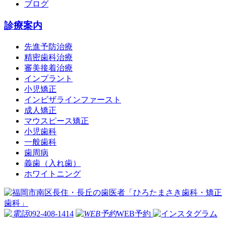
ブログ
診療案内
先進予防治療
精密歯科治療
審美接着治療
インプラント
小児矯正
インビザラインファースト
成人矯正
マウスピース矯正
小児歯科
一般歯科
歯周病
義歯（入れ歯）
ホワイトニング
092-408-1414
WEB予約