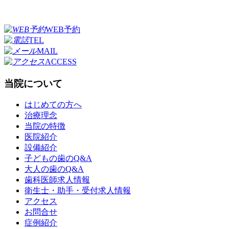
WEB予約
TEL
MAIL
ACCESS
当院について
はじめての方へ
治療理念
当院の特徴
医院紹介
設備紹介
子どもの歯のQ&A
大人の歯のQ&A
歯科医師求人情報
衛生士・助手・受付求人情報
アクセス
お問合せ
症例紹介