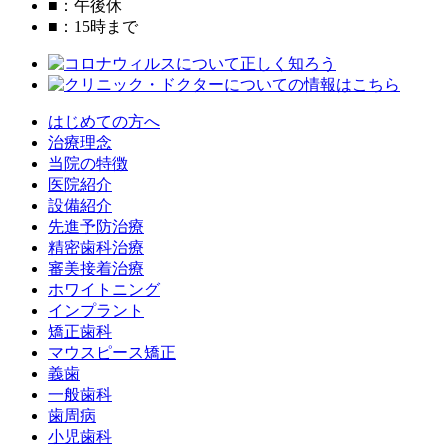
■
：午後休
■
：15時まで
はじめての方へ
治療理念
当院の特徴
医院紹介
設備紹介
先進予防治療
精密歯科治療
審美接着治療
ホワイトニング
インプラント
矯正歯科
マウスピース矯正
義歯
一般歯科
歯周病
小児歯科