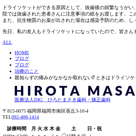
ドライソケットができる原因として、抜歯後の頻繁なうがい、
院では抜歯された患者さんに注意事項の紙をお渡します。こ
また、抗生物質のお薬が出された場合は感染予防のため、し
先日、私の友人もドライソケットになっていたので、皆さん
ALL
HOME
ブログ
ブログ
治療のこと
親知らずの痛みがなかなか取れない⁉︎ ときはドライソケッ
医療法人DIG ひろたまさき歯科・矯正歯科
〒815-0075 福岡県福岡市南区長丘3-10-4
TEL
092-408-1414
診療時間
月
火
水
木
金
土
日・祝