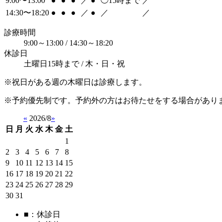
9:00〜13:00
●
●
●
／
●
◯
15時まで
／
14:30〜18:20
●
●
●
／
●
／
／
診療時間
9:00～13:00 / 14:30～18:20
休診日
土曜日15時まで / 木・日・祝
※祝日がある週の木曜日は診療します。
※予約優先制です。予約外の方はお待たせをする場合があり
«
2026/8
»
日
月
火
水
木
金
土
1
2
3
4
5
6
7
8
9
10
11
12
13
14
15
16
17
18
19
20
21
22
23
24
25
26
27
28
29
30
31
■
：休診日