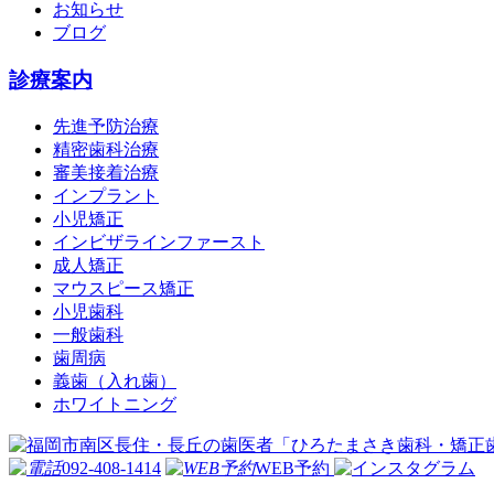
お知らせ
ブログ
診療案内
先進予防治療
精密歯科治療
審美接着治療
インプラント
小児矯正
インビザラインファースト
成人矯正
マウスピース矯正
小児歯科
一般歯科
歯周病
義歯（入れ歯）
ホワイトニング
092-408-1414
WEB予約