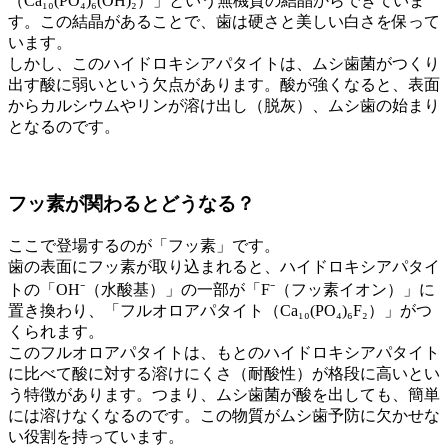
（Ca₁₀(PO₄)₆(OH)₂）」という無機質の結晶からできていま
す。この結晶があることで、歯は硬さと美しい白さを保って
います。
しかし、このハイドロキシアパタイトは、ムシ歯菌がつくり
出す酸に弱いという欠点があります。酸が強くなると、表面
からカルシウムやリンが溶け出し（脱灰）、ムシ歯の始まり
となるのです。
フッ素が関わるとどうなる？
ここで登場するのが「フッ素」です。
歯の表面にフッ素が取り込まれると、ハイドロキシアパタイ
トの「OH⁻（水酸基）」の一部が「F⁻（フッ素イオン）」に
置き換わり、「フルオロアパタイト（Ca₁₀(PO₄)₆F₂）」がつ
くられます。
このフルオロアパタイトは、もとのハイドロキシアパタイト
に比べて酸に対する溶けにくさ（耐酸性）が格段に高いとい
う特徴があります。つまり、ムシ歯菌が酸を出しても、簡単
には溶けなくなるのです。この物質がムシ歯予防に欠かせな
い役割を持っています。