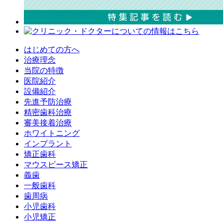
はじめての方へ
治療理念
当院の特徴
医院紹介
設備紹介
先進予防治療
精密歯科治療
審美接着治療
ホワイトニング
インプラント
矯正歯科
マウスピース矯正
義歯
一般歯科
歯周病
小児歯科
小児矯正