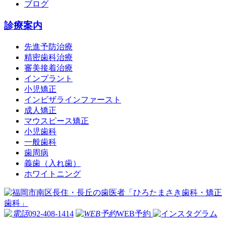
ブログ
診療案内
先進予防治療
精密歯科治療
審美接着治療
インプラント
小児矯正
インビザラインファースト
成人矯正
マウスピース矯正
小児歯科
一般歯科
歯周病
義歯（入れ歯）
ホワイトニング
092-408-1414
WEB予約