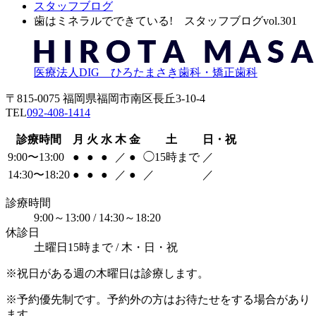
スタッフブログ
歯はミネラルでできている! スタッフブログvol.301
医療法人DIG ひろたまさき歯科・矯正歯科
〒815-0075 福岡県福岡市南区長丘3-10-4
TEL
092-408-1414
診療時間
月
火
水
木
金
土
日・祝
9:00〜13:00
●
●
●
／
●
◯
15時まで
／
14:30〜18:20
●
●
●
／
●
／
／
診療時間
9:00～13:00 / 14:30～18:20
休診日
土曜日15時まで / 木・日・祝
※祝日がある週の木曜日は診療します。
※予約優先制です。予約外の方はお待たせをする場合があり
ます。