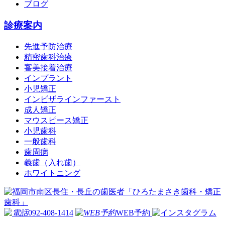
ブログ
診療案内
先進予防治療
精密歯科治療
審美接着治療
インプラント
小児矯正
インビザラインファースト
成人矯正
マウスピース矯正
小児歯科
一般歯科
歯周病
義歯（入れ歯）
ホワイトニング
092-408-1414
WEB予約