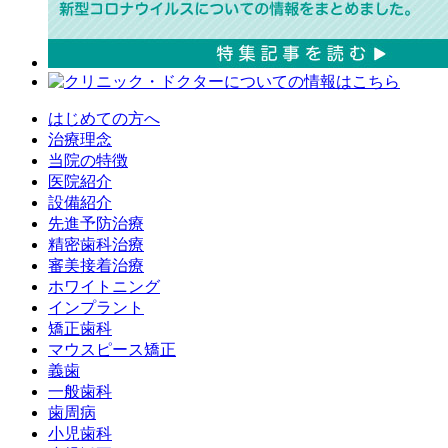
はじめての方へ
治療理念
当院の特徴
医院紹介
設備紹介
先進予防治療
精密歯科治療
審美接着治療
ホワイトニング
インプラント
矯正歯科
マウスピース矯正
義歯
一般歯科
歯周病
小児歯科