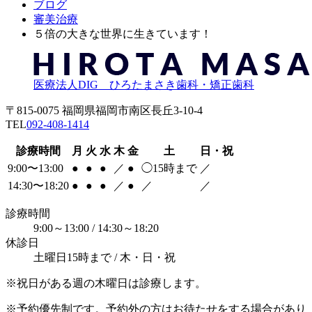
ブログ
審美治療
５倍の大きな世界に生きています！
医療法人DIG ひろたまさき歯科・矯正歯科
〒815-0075 福岡県福岡市南区長丘3-10-4
TEL
092-408-1414
診療時間
月
火
水
木
金
土
日・祝
9:00〜13:00
●
●
●
／
●
◯
15時まで
／
14:30〜18:20
●
●
●
／
●
／
／
診療時間
9:00～13:00 / 14:30～18:20
休診日
土曜日15時まで / 木・日・祝
※祝日がある週の木曜日は診療します。
※予約優先制です。予約外の方はお待たせをする場合があり