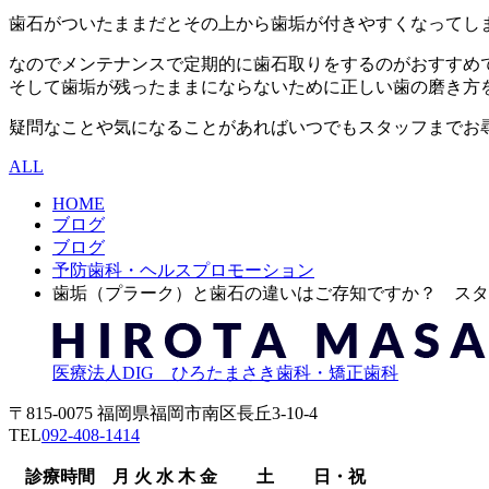
歯石がついたままだとその上から歯垢が付きやすくなってし
なのでメンテナンスで定期的に歯石取りをするのがおすすめで
そして歯垢が残ったままにならないために正しい歯の磨き方
疑問なことや気になることがあればいつでもスタッフまでお
ALL
HOME
ブログ
ブログ
予防歯科・ヘルスプロモーション
歯垢（プラーク）と歯石の違いはご存知ですか？ スタッフ
医療法人DIG ひろたまさき歯科・矯正歯科
〒815-0075 福岡県福岡市南区長丘3-10-4
TEL
092-408-1414
診療時間
月
火
水
木
金
土
日・祝