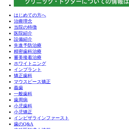
はじめての方へ
治療理念
当院の特徴
医院紹介
設備紹介
先進予防治療
精密歯科治療
審美接着治療
ホワイトニング
インプラント
矯正歯科
マウスピース矯正
義歯
一般歯科
歯周病
小児歯科
小児矯正
インビザラインファースト
歯のQ&A