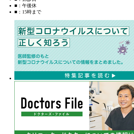
■
：午後休
■
：15時まで