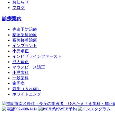
お知らせ
ブログ
診療案内
先進予防治療
精密歯科治療
審美接着治療
インプラント
小児矯正
インビザラインファースト
成人矯正
マウスピース矯正
小児歯科
一般歯科
歯周病
義歯（入れ歯）
ホワイトニング
092-408-1414
WEB予約