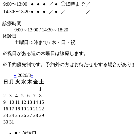
9:00〜13:00
●
●
●
／
●
◯
15時まで
／
14:30〜18:20
●
●
●
／
●
／
／
診療時間
9:00～13:00 / 14:30～18:20
休診日
土曜日15時まで / 木・日・祝
※祝日がある週の木曜日は診療します。
※予約優先制です。予約外の方はお待たせをする場合があり
«
2026/8
»
日
月
火
水
木
金
土
1
2
3
4
5
6
7
8
9
10
11
12
13
14
15
16
17
18
19
20
21
22
23
24
25
26
27
28
29
30
31
■
：休診日