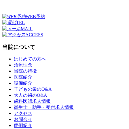
WEB予約
TEL
MAIL
ACCESS
当院について
はじめての方へ
治療理念
当院の特徴
医院紹介
設備紹介
子どもの歯のQ&A
大人の歯のQ&A
歯科医師求人情報
衛生士・助手・受付求人情報
アクセス
お問合せ
症例紹介