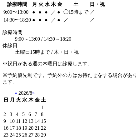
診療時間
月
火
水
木
金
土
日・祝
9:00〜13:00
●
●
●
／
●
◯
15時まで
／
14:30〜18:20
●
●
●
／
●
／
／
診療時間
9:00～13:00 / 14:30～18:20
休診日
土曜日15時まで / 木・日・祝
※祝日がある週の木曜日は診療します。
※予約優先制です。予約外の方はお待たせをする場合があり
ます。
«
2026/8
»
日
月
火
水
木
金
土
1
2
3
4
5
6
7
8
9
10
11
12
13
14
15
16
17
18
19
20
21
22
23
24
25
26
27
28
29