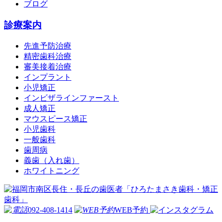
ブログ
診療案内
先進予防治療
精密歯科治療
審美接着治療
インプラント
小児矯正
インビザラインファースト
成人矯正
マウスピース矯正
小児歯科
一般歯科
歯周病
義歯（入れ歯）
ホワイトニング
092-408-1414
WEB予約