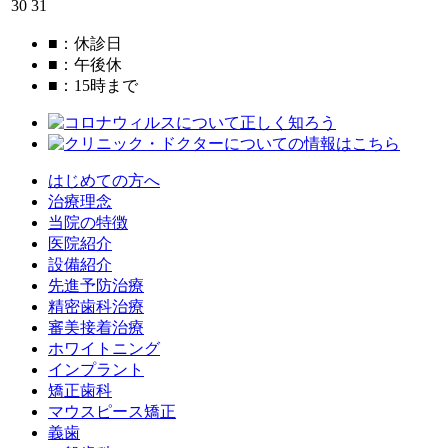
30
31
■
：休診日
■
：午後休
■
：15時まで
はじめての方へ
治療理念
当院の特徴
医院紹介
設備紹介
先進予防治療
精密歯科治療
審美接着治療
ホワイトニング
インプラント
矯正歯科
マウスピース矯正
義歯