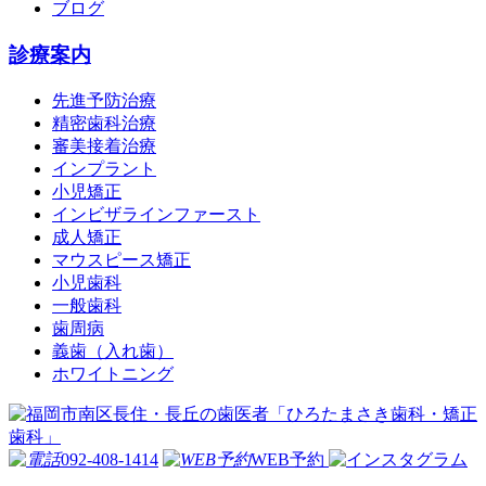
ブログ
診療案内
先進予防治療
精密歯科治療
審美接着治療
インプラント
小児矯正
インビザラインファースト
成人矯正
マウスピース矯正
小児歯科
一般歯科
歯周病
義歯（入れ歯）
ホワイトニング
092-408-1414
WEB予約