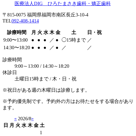
医療法人DIG ひろたまさき歯科・矯正歯科
〒815-0075 福岡県福岡市南区長丘3-10-4
TEL
092-408-1414
診療時間
月
火
水
木
金
土
日・祝
9:00〜13:00
●
●
●
／
●
◯
15時まで
／
14:30〜18:20
●
●
●
／
●
／
／
診療時間
9:00～13:00 / 14:30～18:20
休診日
土曜日15時まで / 木・日・祝
※祝日がある週の木曜日は診療します。
※予約優先制です。予約外の方はお待たせをする場合があり
ます。
«
2026/8
»
日
月
火
水
木
金
土
1