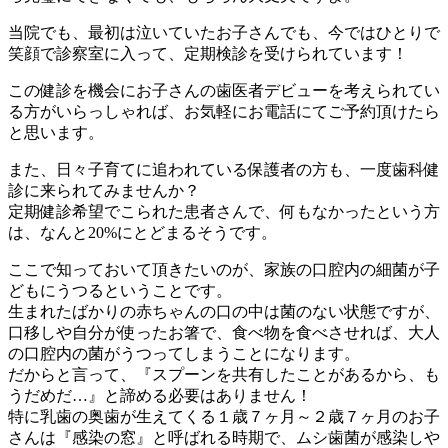
当院でも、最初は泣いていたお子さんでも、今ではひとりで
笑顔で診察室に入って、定期検診を受けられています！
この健診を機会にお子さんの歯医者デビューを考えられてい
る方がいらっしゃれば、お気軽にお電話にてご予約頂けたら
と思います。
また、日々子育てに追われている保護者の方も、一度歯科健
診に来られてみませんか？
定期健診希望でこられた患者さんで、何もなかったという方
は、なんと20%にとどまるそうです。
ここで知っておいて頂きたいのが、家族の口腔内の細菌が子
どもにうつるということです。
生まれたばかりの赤ちゃんの口の中は菌のない状態ですが、
口移しや自分が使ったお箸で、食べ物を食べさせれば、大人
の口腔内の菌がうつってしまうことになります。
だからと言って、『スプーンを共有したことがあるから、も
うだめだ…』と諦める必要はありません！
特に乳歯の奥歯が生えてくる１歳７ヶ月～２歳７ヶ月のお子
さんは『感染の窓』と呼ばれる時期で、ムシ歯菌が感染しや