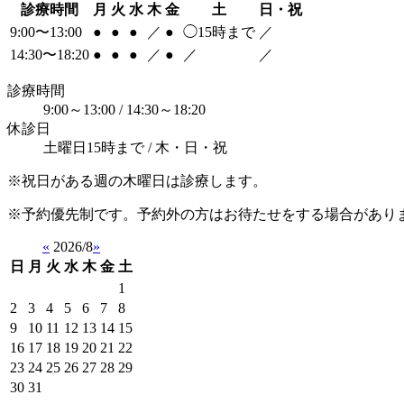
診療時間
月
火
水
木
金
土
日・祝
9:00〜13:00
●
●
●
／
●
◯
15時まで
／
14:30〜18:20
●
●
●
／
●
／
／
診療時間
9:00～13:00 / 14:30～18:20
休診日
土曜日15時まで / 木・日・祝
※祝日がある週の木曜日は診療します。
※予約優先制です。予約外の方はお待たせをする場合があり
«
2026/8
»
日
月
火
水
木
金
土
1
2
3
4
5
6
7
8
9
10
11
12
13
14
15
16
17
18
19
20
21
22
23
24
25
26
27
28
29
30
31