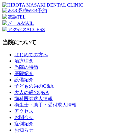
WEB予約
TEL
MAIL
ACCESS
当院について
はじめての方へ
治療理念
当院の特徴
医院紹介
設備紹介
子どもの歯のQ&A
大人の歯のQ&A
歯科医師求人情報
衛生士・助手・受付求人情報
アクセス
お問合せ
症例紹介
お知らせ