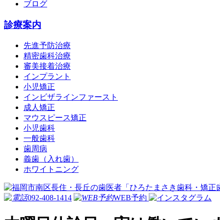
ブログ
診療案内
先進予防治療
精密歯科治療
審美接着治療
インプラント
小児矯正
インビザラインファースト
成人矯正
マウスピース矯正
小児歯科
一般歯科
歯周病
義歯（入れ歯）
ホワイトニング
092-408-1414
WEB予約