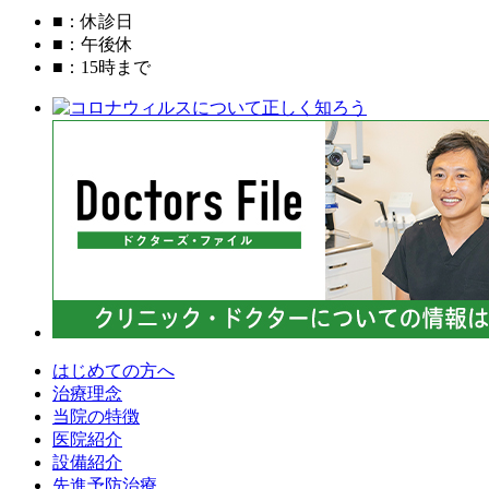
■
：休診日
■
：午後休
■
：15時まで
はじめての方へ
治療理念
当院の特徴
医院紹介
設備紹介
先進予防治療