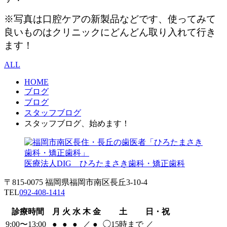
※写真は口腔ケアの新製品などです、使ってみて
良いものはクリニックにどんどん取り入れて行き
ます！
ALL
HOME
ブログ
ブログ
スタッフブログ
スタッフブログ、始めます！
医療法人DIG ひろたまさき歯科・矯正歯科
〒815-0075 福岡県福岡市南区長丘3-10-4
TEL
092-408-1414
診療時間
月
火
水
木
金
土
日・祝
9:00〜13:00
●
●
●
／
●
◯
15時まで
／