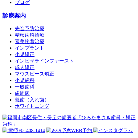
ブログ
診療案内
先進予防治療
精密歯科治療
審美接着治療
インプラント
小児矯正
インビザラインファースト
成人矯正
マウスピース矯正
小児歯科
一般歯科
歯周病
義歯（入れ歯）
ホワイトニング
092-408-1414
WEB予約