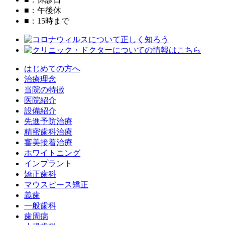
■
：午後休
■
：15時まで
はじめての方へ
治療理念
当院の特徴
医院紹介
設備紹介
先進予防治療
精密歯科治療
審美接着治療
ホワイトニング
インプラント
矯正歯科
マウスピース矯正
義歯
一般歯科
歯周病