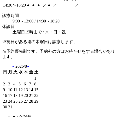
14:30〜18:20
●
●
●
／
●
／
／
診療時間
9:00～13:00 / 14:30～18:20
休診日
土曜日15時まで / 木・日・祝
※祝日がある週の木曜日は診療します。
※予約優先制です。予約外の方はお待たせをする場合があり
ます。
«
2026/8
»
日
月
火
水
木
金
土
1
2
3
4
5
6
7
8
9
10
11
12
13
14
15
16
17
18
19
20
21
22
23
24
25
26
27
28
29
30
31
■
：休診日